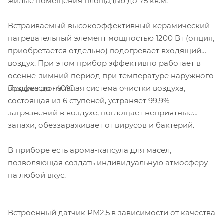
жилые помещения площадью до 75 кв.м.
Встраиваемый высокоэффективный керамический
нагревательный элемент мощностью 1200 Вт (опция,
приобретается отдельно) подогревает входящий
воздух. При этом прибор эффективно работает в
осенне-зимний период при температуре наружного
Профессиональная система очистки воздуха,
воздуха до -40°С.
состоящая из 6 ступеней, устраняет 99,9%
загрязнений в воздухе, поглощает неприятные
запахи, обеззараживает от вирусов и бактерий.
В приборе есть арома-капсула для масел,
позволяющая создать индивидуальную атмосферу
на любой вкус.
Встроенный датчик РМ2,5 в зависимости от качества