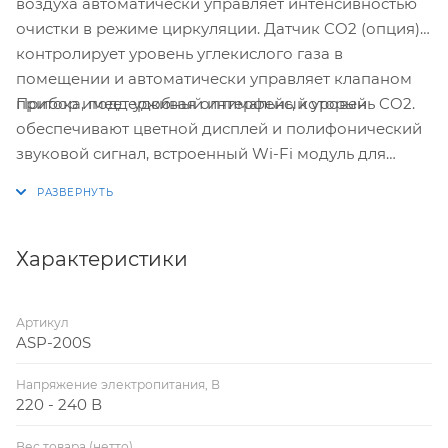
воздуха автоматически управляет интенсивностью
очистки в режиме циркуляции. Датчик CO2 (опция)
контролирует уровень углекислого газа в
помещении и автоматически управляет клапаном
Прибор имеет удобный интерфейс, который
притока, поддерживая оптимальный уровень CO2.
обеспечивают цветной дисплей и полифонический
звуковой сигнал, встроенный Wi-Fi модуль для
удаленного управления прибора с мобильных
устройств, пульт ДУ в комплекте.
Характеристики
Артикул
ASP-200S
Напряжение электропитания, В
220 - 240 В
Вес товара (нетто)