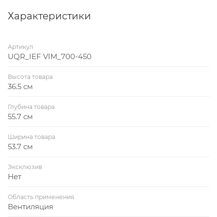
аэродинамическое сопротивление в
прямоугольных системах.
Характеристики
Артикул
UQR_IEF VIM_700-450
Высота товара
36.5 см
Глубина товара
55.7 см
Ширина товара
53.7 см
Эксклюзив
Нет
Область применения
Вентиляция