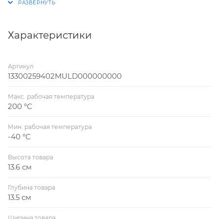
агрегатах. Номенклатура шаровых кранов LD
включает номинальные диаметры (DN) от 15 до 800,
а также номинальное давление (PN) от 1,6 до 4,0
Характеристики
(МПа).
Артикул
13300259402MULD000000000
Макс. рабочая температура
200 °С
Мин. рабочая температура
-40 °С
Высота товара
13.6 см
Глубина товара
13.5 см
Ширина товара