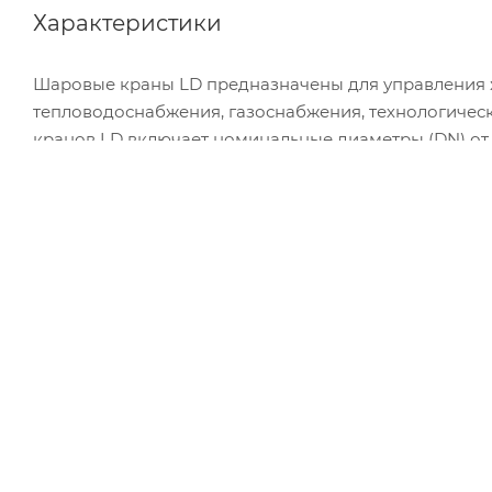
Характеристики
Шаровые краны LD предназначены для управления 
тепловодоснабжения, газоснабжения, технологичес
кранов LD включает номинальные диаметры (DN) от 15
Характеристики
Артикул
11110259402MRLD0000
00
Мин. рабочая температура
-40 °С
Глубина товара
14 см