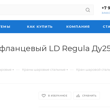
+7 
ЗАКА
ТЕМЫ
КАК КУПИТЬ
КОМПАНИЯ
СТ
фланцевый LD Regula Ду25
—
—
аровые
Краны шаровые стальные
Кран шаровой стал
В ИЗБРАННОЕ
СРАВНИТЬ