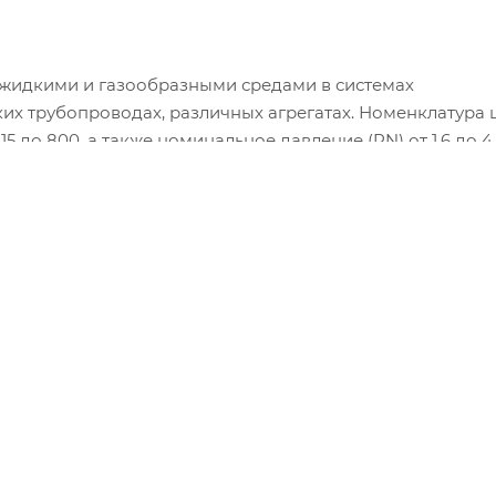
жидкими и газообразными средами в системах
ких трубопроводах, различных агрегатах. Номенклатура
 до 800, а также номинальное давление (PN) от 1,6 до 4,
000
Макс. рабочая температура
200 °С
Высота товара
14.8 см
Ширина товара
11.5 см