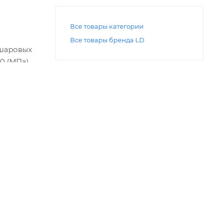
Все товары категории
Все товары бренда LD
 шаровых
0 (МПа).
Нужна консультация?
Наши специалисты ответят на любой
интересующий вопрос
ЗАДАТЬ ВОПРОС