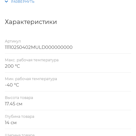
агрегатах. Номенклатура шаровых кранов LD
включает номинальные диаметры (DN) от 15 до 800,
а также номинальное давление (PN) от 1,6 до 4,0
Характеристики
(МПа).
Артикул
11110250402MULD000000000
Макс. рабочая температура
200 °С
Мин. рабочая температура
-40 °С
Высота товара
17.45 см
Глубина товара
14 см
Ширина товара