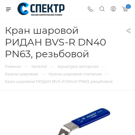
0
Кран шаровой
РИДАН BVS-R DN40
PN63, резьбовой
—
—
—
Главная
Каталог
Арматура запорная
—
—
Краны шаровые
Краны шаровые стальные
Кран шаровой РИДАН BVS-R DN40 PN63, резьбовой