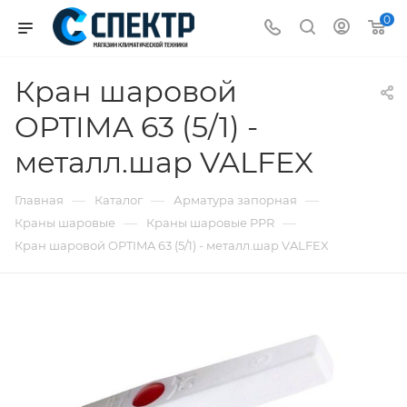
0
Кран шаровой
OPTIMA 63 (5/1) -
металл.шар VALFEX
—
—
—
Главная
Каталог
Арматура запорная
—
—
Краны шаровые
Краны шаровые PPR
Кран шаровой OPTIMA 63 (5/1) - металл.шар VALFEX