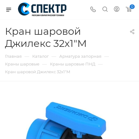
0
Кран шаровой
Джилекс 32х1"М
—
—
—
Главная
Каталог
Арматура запорная
—
—
Краны шаровые
Краны шаровые ПНД
Кран шаровой Джилекс 32х1"М