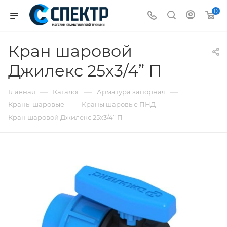
0
Кран шаровой
Джилекс 25x3/4” П
—
—
—
Главная
Каталог
Арматура запорная
—
—
Краны шаровые
Краны шаровые ПНД
Кран шаровой Джилекс 25x3/4” П