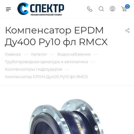
0
Компенсатор EPDM
Ду400 Ру10 фл RMCX
—
—
—
Главная
Каталог
Водоснабжение
—
Трубопроводная арматура и автоматика
—
Компенсаторы гидроударов
Компенсатор EPDM Ду400 Ру10 фл RMCX