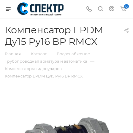
0
Компенсатор EPDM
Ду15 Ру16 ВР RMCX
—
—
—
Главная
Каталог
Водоснабжение
—
Трубопроводная арматура и автоматика
—
Компенсаторы гидроударов
Компенсатор EPDM Ду15 Ру16 ВР RMCX