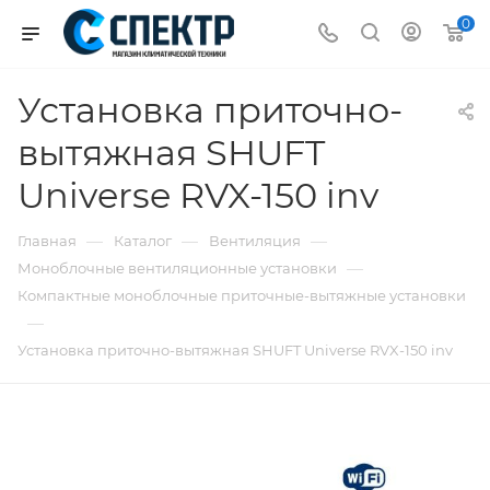
0
Установка приточно-
вытяжная SHUFT
Universe RVX-150 inv
—
—
—
Главная
Каталог
Вентиляция
—
Моноблочные вентиляционные установки
Компактные моноблочные приточные-вытяжные установки
—
Установка приточно-вытяжная SHUFT Universe RVX-150 inv