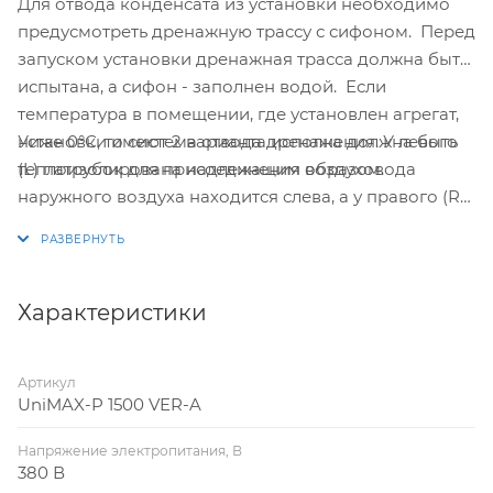
Для отвода конденсата из установки необходимо
предусмотреть дренажную трассу с сифоном. Перед
запуском установки дренажная трасса должна быть
испытана, а сифон - заполнен водой. Если
температура в помещении, где установлен агрегат,
Установки имеют 2 варианта исполнения. У левого
ниже 0°С, то система отвода дренажа должна быть
(L) патрубок для присоединения воздуховода
теплоизолирована надлежащим образом.
наружного воздуха находится слева, а у правого (R)
– справа.
Характеристики
Артикул
UniMAX-P 1500 VER-A
Напряжение электропитания, В
380 В