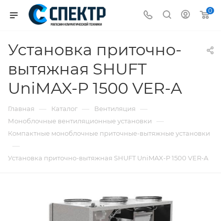
0
Установка приточно-
вытяжная SHUFT
UniMAX-P 1500 VER-A
—
—
—
Главная
Каталог
Вентиляция
—
Моноблочные вентиляционные установки
Компактные моноблочные приточные-вытяжные установки
—
Установка приточно-вытяжная SHUFT UniMAX-P 1500 VER-A