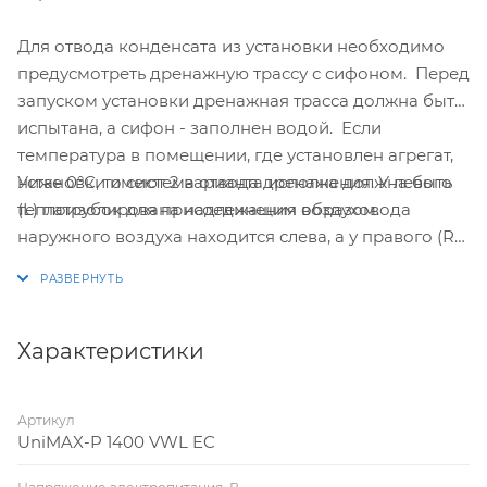
Для отвода конденсата из установки необходимо
предусмотреть дренажную трассу с сифоном. Перед
запуском установки дренажная трасса должна быть
испытана, а сифон - заполнен водой. Если
температура в помещении, где установлен агрегат,
Установки имеют 2 варианта исполнения. У левого
ниже 0°С, то система отвода дренажа должна быть
(L) патрубок для присоединения воздуховода
теплоизолирована надлежащим образом.
наружного воздуха находится слева, а у правого (R)
– справа.
Характеристики
Артикул
UniMAX-P 1400 VWL EC