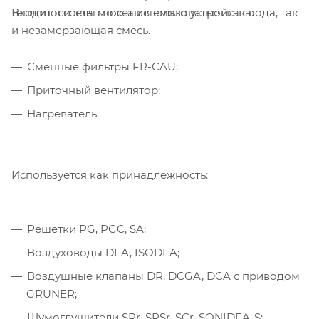
Входит в состав поставляемого устройства:
теплоносителя может использоваться как вода, так
и незамерзающая смесь.
Сменные фильтры FR-CAU;
Приточный вентилятор;
Нагреватель.
Используется как принадлежность:
Решетки PG, PGC, SA;
Воздуховоды DFA, ISODFA;
Воздушные клапаны DR, DCGA, DCA с приводом
GRUNER;
Шумоглушители SRr, SRSr, SCr, SONIDFA-S;