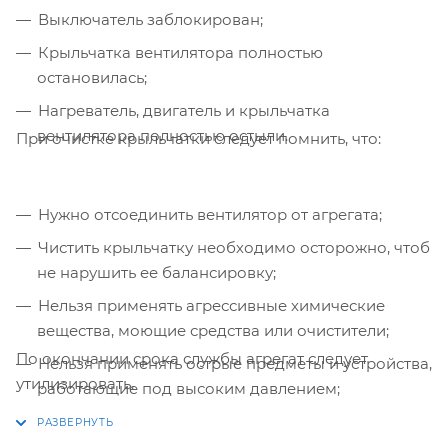
Выключатель заблокирован;
Крыльчатка вентилятора полностью
остановилась;
Нагреватель, двигатель и крыльчатка
вентилятора полностью остыли.
При очистке крыльчатки следует помнить, что:
Нужно отсоединить вентилятор от агрегата;
Чистить крыльчатку необходимо осторожно, чтоб
не нарушить ее балансировку;
Нельзя применять агрессивные химические
вещества, моющие средства или очистители;
По окончании срока службы агрегат следует
Нельзя применять острые предметы и устройства,
утилизировать.
работающие под высоким давлением;
Нельзя погружать крыльчатку в воду или другую
жидкость;