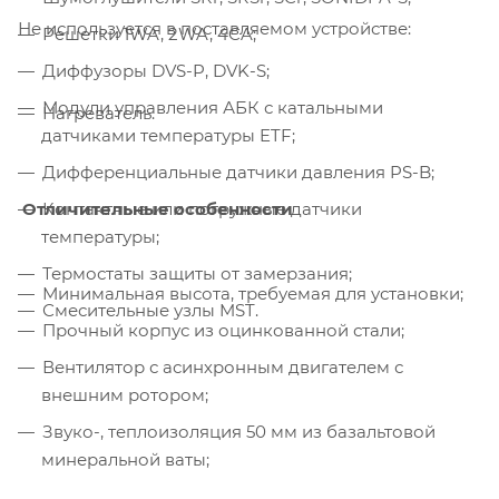
Не используется в поставляемом устройстве:
Решетки 1WA, 2WA, 4CA;
Диффузоры DVS-P, DVK-S;
Модули управления АБК с катальными
Нагреватель.
датчиками температуры ETF;
Дифференциальные датчики давления PS-B;
Отличительные особенности
Контактные или погружные датчики
температуры;
Термостаты защиты от замерзания;
Минимальная высота, требуемая для установки;
Смесительные узлы MST.
Прочный корпус из оцинкованной стали;
Вентилятор с асинхронным двигателем с
внешним ротором;
Звуко-, теплоизоляция 50 мм из базальтовой
минеральной ваты;