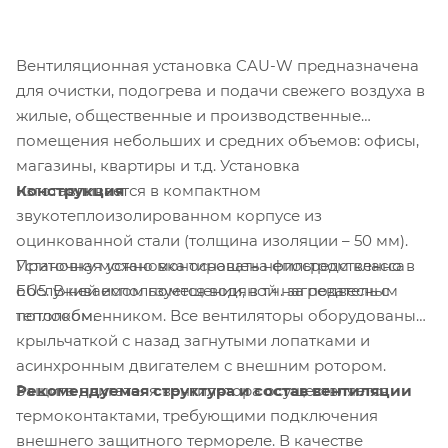
Вентиляционная установка CAU-W предназначена
для очистки, подогрева и подачи свежего воздуха в
жилые, общественные и производственные
помещения небольших и средних объемов: офисы,
магазины, квартиры и т.д. Установка
Конструкция
изготавливается в компактном
звукотеплоизолированном корпусе из
оцинкованной стали (толщина изоляции – 50 мм).
Приточная установка оснащена фильтром класса
Установку можно монтировать непосредственно в
EU5. В ней используется водяной нагреватель с
обслуживаемом помещении, в т.ч. за подвесным
теплообменником. Все вентиляторы оборудованы
потолком.
крыльчаткой с назад загнутыми лопатками и
асинхронным двигателем с внешним ротором.
Рекомендуемая структура и состав вентиляции
Защита двигателя вентилятора осуществляется
термоконтактами, требующими подключения
внешнего защитного термореле. В качестве