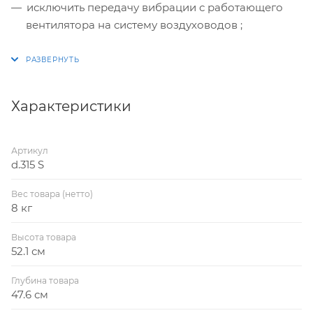
исключить передачу вибрации с работающего
вентилятора на систему воздуховодов ;
исключить передачу вибрации с работающего
вентилятора на систему креплений вентилятора.
Характеристики
Артикул
d.315 S
Вес товара (нетто)
8 кг
Высота товара
52.1 см
Глубина товара
47.6 см