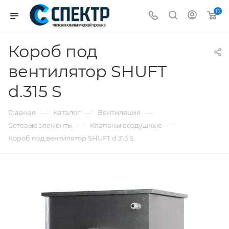
0
Короб под
вентилятор SHUFT
d.315 S
—
—
—
Главная
Каталог
Вентиляция
—
—
Сетевые элементы
Клапаны воздушные
Короб под вентилятор SHUFT d.315 S