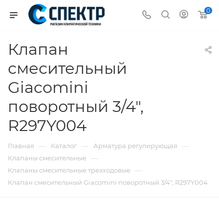
0
Клапан
смесительный
Giacomini
поворотный 3/4",
R297Y004
—
—
—
Главная
Каталог
Арматура регулирующая
—
Клапаны смесительные
—
Клапаны смесительные трехходовые
Клапан смесительный Giacomini поворотный 3/4", R297Y004