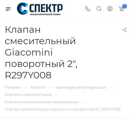
0
Клапан
смесительный
Giacomini
поворотный 2",
R297Y008
—
—
—
Главная
Каталог
Арматура регулирующая
—
Клапаны смесительные
—
Клапаны смесительные трехходовые
Клапан смесительный Giacomini поворотный 2", R297Y008