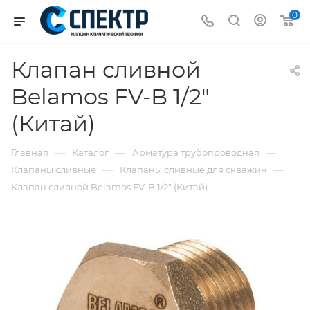
0
Клапан сливной
Belamos FV-B 1/2"
(Китай)
—
—
—
Главная
Каталог
Арматура трубопроводная
—
—
Клапаны сливные
Клапаны сливные для скважин
Клапан сливной Belamos FV-B 1/2" (Китай)