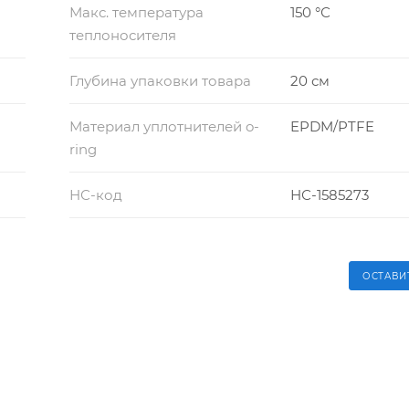
Макс. температура
150 °С
теплоносителя
Глубина упаковки товара
20 см
Материал уплотнителей o-
EPDM/PTFE
ring
НС-код
НС-1585273
ОСТАВИ