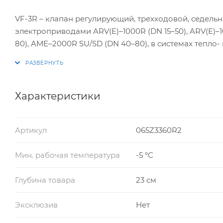
VF-3R – клапан регулирующий, трехходовой, седель
электроприводами ARV(E)–1000R (DN 15–50), ARV(E)–1
80), AME–2000R SU/SD (DN 40–80), в системах тепло
теплоносителя проходящего через него и получени
Характеристики
Артикул
065Z3360R2
Мин. рабочая температура
-5 °С
Глубина товара
23 см
Эксклюзив
Нет