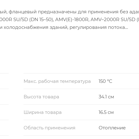
ный, фланцевый предназначены для применения без ада
000R SU/SD (DN 15–50), AMV(E)-1800R, AMV–2000R SU/SD (
- и холодоснабжения зданий, регулирования потока
я необходимой температуры теплоносителя для потребит
Макс. рабочая температура
150 °С
Высота товара
34.1 см
Ширина товара
16.5 см
Область применения
Отопление