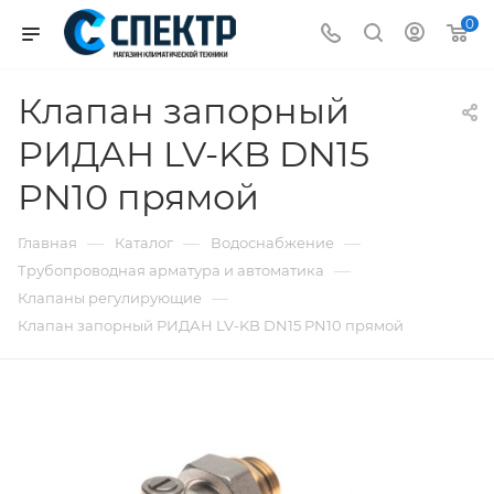
0
Клапан запорный
РИДАН LV-KB DN15
PN10 прямой
—
—
—
Главная
Каталог
Водоснабжение
—
Трубопроводная арматура и автоматика
—
Клапаны регулирующие
Клапан запорный РИДАН LV-KB DN15 PN10 прямой