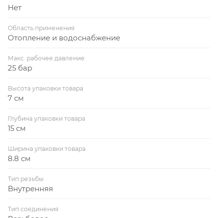
с высокой точностью и нейтрализовать возможное
Нет
влияние колебаний давления на входе на давление
на выходе.
Область применения
Отопление и водоснабжение
Макс. рабочее давление
25 бар
Высота упаковки товара
7 см
Глубина упаковки товара
15 см
Ширина упаковки товара
8.8 см
Тип резьбы
Внутренняя
Тип соединения