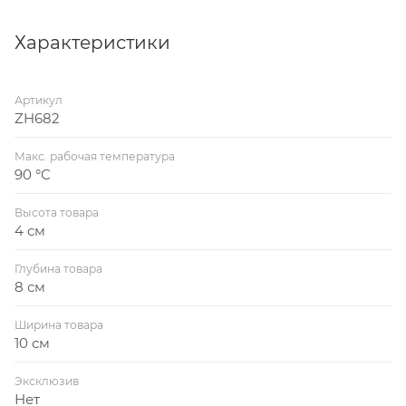
обеспечивает проход рабочей среды (жидкости или
инертные газы, неагрессивные к материалам
Характеристики
клапана) в одном направлении и предотвращает
обратный поток. В отсутствие потока, затвор
Артикул
клапана закрывается под действием пружины или
ZH682
собственного веса, предотвращая обратный ход.
Макс. рабочая температура
90 °С
Высота товара
4 см
Глубина товара
8 см
Ширина товара
10 см
Эксклюзив
Нет