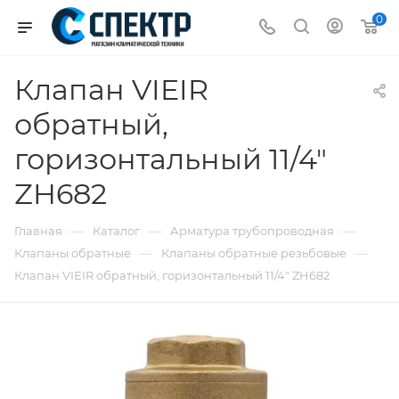
0
Клапан VIEIR
обратный,
горизонтальный 11/4"
ZH682
—
—
—
Главная
Каталог
Арматура трубопроводная
—
—
Клапаны обратные
Клапаны обратные резьбовые
Клапан VIEIR обратный, горизонтальный 11/4" ZH682