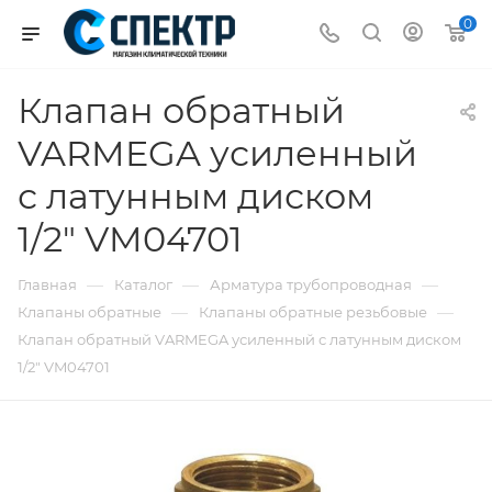
0
Клапан обратный
VARMEGA усиленный
с латунным диском
1/2" VM04701
—
—
—
Главная
Каталог
Арматура трубопроводная
—
—
Клапаны обратные
Клапаны обратные резьбовые
Клапан обратный VARMEGA усиленный с латунным диском
1/2" VM04701