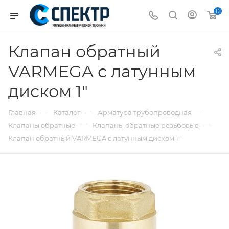
0
Клапан обратный
VARMEGA с латунным
диском 1"
—
—
—
Главная
Каталог
Арматура трубопроводная
—
—
Клапаны обратные
Клапаны обратные резьбовые
Клапан обратный VARMEGA с латунным диском 1"