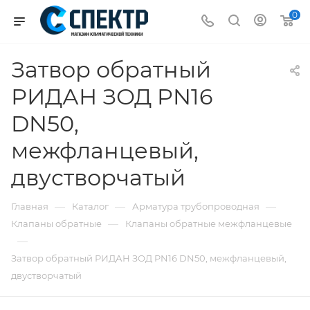
0
Затвор обратный
РИДАН ЗОД PN16
DN50,
межфланцевый,
двустворчатый
—
—
—
Главная
Каталог
Арматура трубопроводная
—
Клапаны обратные
Клапаны обратные межфланцевые
—
Затвор обратный РИДАН ЗОД PN16 DN50, межфланцевый,
двустворчатый