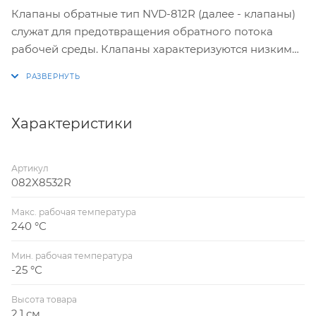
Клапаны обратные тип NVD-812R (далее - клапаны)
служат для предотвращения обратного потока
рабочей среды. Клапаны характеризуются низким
сопротивлением. Они надежны, не вызывают шума
и не создают гидравлического удара. Клапаны не
являются средством обеспечения пожарной
безопасности.Рабочая среда: вода систем
Характеристики
отопления, ГВС, ХВС (жидкость, группа среды 2),
гликолевые растворы до 50% (жидкость, группа
Артикул
среды 1). Клапаны обратные изготовлен в
082X8532R
соответствии ТУ 28.14.11-014-72323163-2022
Макс. рабочая температура
240 °С
Мин. рабочая температура
-25 °С
Высота товара
2.1 см