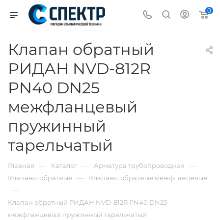
0
Клапан обратный
РИДАН NVD-812R
PN40 DN25
межфланцевый
пружинный
тарельчатый
—
—
—
Главная
Каталог
Арматура трубопроводная
—
Клапаны обратные
Клапаны обратные межфланцевые
—
Клапан обратный РИДАН NVD-812R PN40 DN25
межфланцевый пружинный тарельчатый