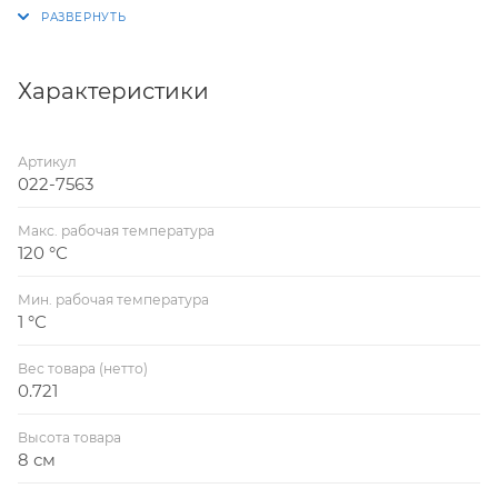
сопротивления заданной величины при
гидравлической увязке контуров, ветвей систем
водяного отопления или водоснабжения зданий,
сооружений различного назначения.
Характеристики
Артикул
022-7563
Макс. рабочая температура
120 °С
Мин. рабочая температура
1 °С
Вес товара (нетто)
0.721
Высота товара
8 см