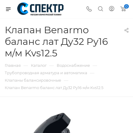
0
Клапан Benarmo
баланс лат Ду32 Ру16
м/м Kvs12.5
—
—
—
Главная
Каталог
Водоснабжение
—
Трубопроводная арматура и автоматика
—
Клапаны балансировочные
Клапан Benarmo баланс лат Ду32 Ру16 м/м Kvs12.5