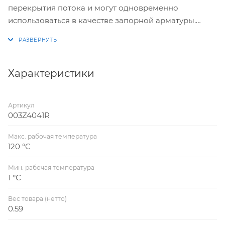
перекрытия потока и могут одновременно
использоваться в качестве запорной арматуры.
Клапаны оснащены игольчатыми измерительными
ниппелями.
Клапаны оснащены дренажными отверствия с
резьбой 1\4', в которые можно подклчать
Характеристики
импульсную трубку от автоматического
балансировочного клапана APT-R.
Артикул
003Z4041R
Макс. рабочая температура
120 °С
Мин. рабочая температура
1 °С
Вес товара (нетто)
0.59