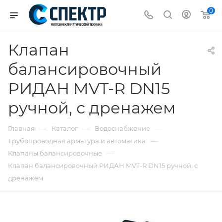
0
Клапан
балансировочный
РИДАН MVT-R DN15
ручной, с дренажем
—
—
—
Главная
Каталог
Водоснабжение
—
Трубопроводная арматура и автоматика
—
Клапаны балансировочные
Клапан балансировочный РИДАН MVT-R DN15 ручной, с
дренажем