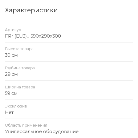
вентиляционных систем промышленных, складских
и иных видов объектов. Частота замены зависит от
Характеристики
степени загрязнения воздуха, интенсивности
эксплуатации вентиляции, рекомендаций
Артикул
производителя
FRr (EU3)_ 590х290х300
Высота товара
30 см
Глубина товара
29 см
Ширина товара
59 см
Эксклюзив
Нет
Область применения
Универсальное оборудование