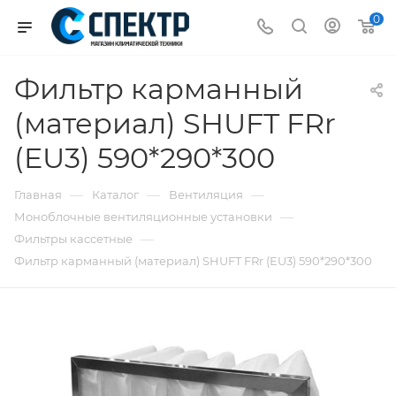
0
Фильтр карманный
(материал) SHUFT FRr
(EU3) 590*290*300
—
—
—
Главная
Каталог
Вентиляция
—
Моноблочные вентиляционные установки
—
Фильтры кассетные
Фильтр карманный (материал) SHUFT FRr (EU3) 590*290*300