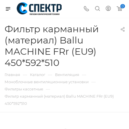
0
Фильтр карманный
(материал) Ballu
MACHINE FRr (EU9)
450*592*510
—
—
—
Главная
Каталог
Вентиляция
—
Моноблочные вентиляционные установки
—
Фильтры кассетные
Фильтр карманный (материал) Ballu MACHINE FRr (EU9)
450*592*510