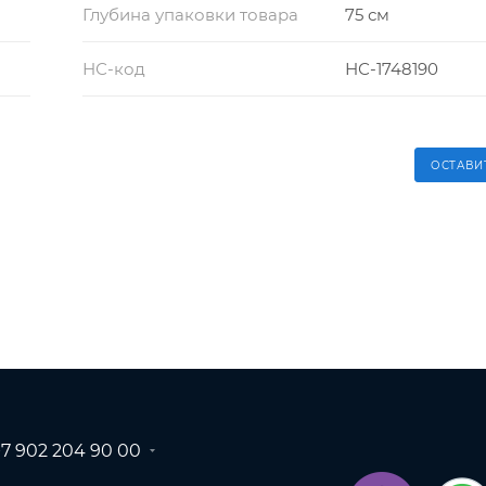
Глубина упаковки товара
75 см
НС-код
НС-1748190
ОСТАВИ
+7 902 204 90 00