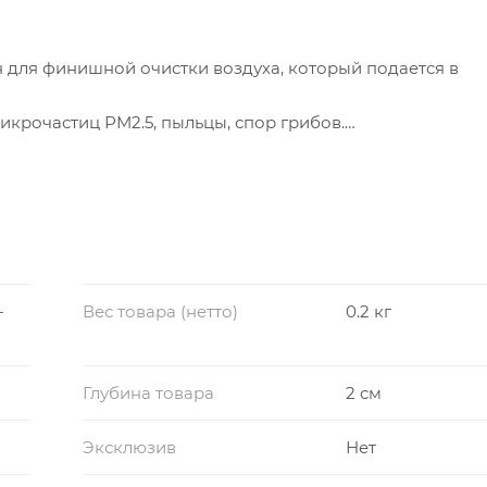
для финишной очистки воздуха, который подается в
икрочастиц РМ2.5, пыльцы, спор грибов.
 мкм и выпускает наружу только чистый воздух.
-
Вес товара (нетто)
0.2 кг
Глубина товара
2 см
Эксклюзив
Нет