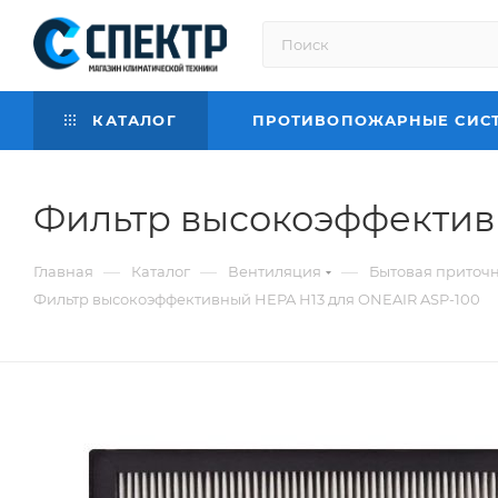
КАТАЛОГ
ПРОТИВОПОЖАРНЫЕ СИС
Фильтр высокоэффектив
—
—
—
Главная
Каталог
Вентиляция
Бытовая приточ
Фильтр высокоэффективный HEPA Н13 для ONEAIR ASP-100