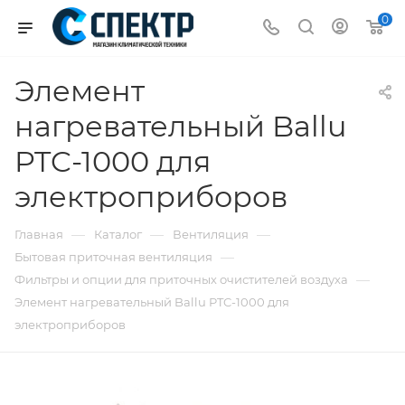
0
Элемент
нагревательный Ballu
PTC-1000 для
электроприборов
—
—
—
Главная
Каталог
Вентиляция
—
Бытовая приточная вентиляция
—
Фильтры и опции для приточных очистителей воздуха
Элемент нагревательный Ballu PTC-1000 для
электроприборов