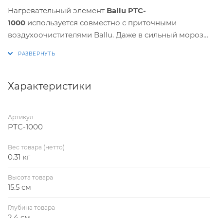
Нагревательный элемент
Ballu PTC-
1000
используется совместно с приточными
воздухоочистителями Ballu. Даже в сильный мороз
за окном, компактный керамический нагреватель
способен обеспечить нагрев холодного наружного
воздуха, поступающего в помещение, до
комфортной температуры.
Характеристики
Нагревательный элемент безопасен в эксплуатации.
Артикул
Подходит для:
PTC-1000
Очиститель воздуха приточный
Ballu ONEAIR ASP-
100
и моделей
Ballu ONEAIR ASP-100 с опциями
Вес товара (нетто)
0.31 кг
Высота товара
15.5 см
Глубина товара
2.4 см