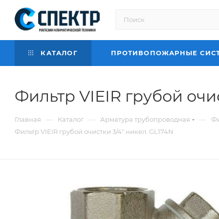
КАТАЛОГ
ПРОТИВОПОЖАРНЫЕ СИС
Фильтр VIEIR грубой очис
—
—
—
Главная
Каталог
Арматура трубопроводная
Фи
Фильтр VIEIR грубой очистки 3/4" никел. GL174N