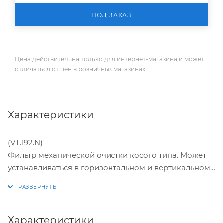
ПОД ЗАКАЗ
Цена действительна только для интернет-магазина и может
отличаться от цен в розничных магазинах
Характеристики
(VT.192.N)
Фильтр механической очистки косого типа. Может
устанавливаться в горизонтальном и вертикальном
(движение потока – сверху–вниз) положении.
Корпус и пробка фильтров изготовлены горячим
прессованием из латуни марки CW617N
(европейский стандарт EN 12165) и никелированы.
Характеристики