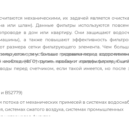
читаются механическими, их задачей является очистк
ина или шлам). Данные фильтры используются повсем
опроводе в дом или квартиру. Они защищают водосч
машины), а также повышают эффективность фильтро
т от размера сетки фильтрующего элемента. Чем боль
пользуется при установке грязевика перед водосчетчик
азмер сетки, тем больше гидравлическое сопротивле
о необходимо открутить пробку и извлечь фильтрующи
й очистки (ФГО) также называют предфильтром. Счита
воды перед счетчиком, если такой имеется, но после
 и BS2779)
и потока от механических примесей в системах водосна
я, системах сжатого воздуха, системах промышленных
ля материалов фильтра