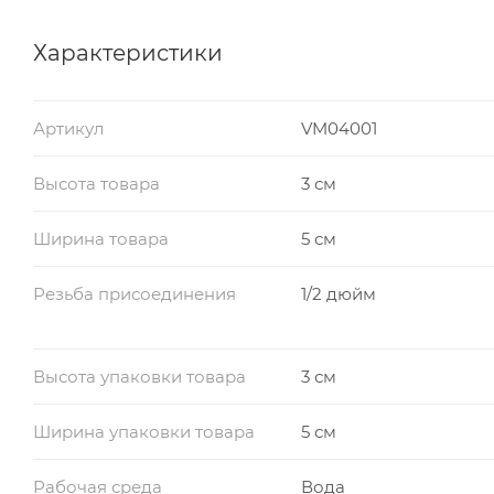
Рабочее давление: PN16
Характеристики
Фильтрующая способность: 500 мкм (½”-2"), 800 м
Направление потока: в одном направлении
Артикул
VM04001
Эксплуатация: фильтр должен монтироваться на 
Высота товара
3 см
Ширина товара
5 см
Резьба присоединения
1/2 дюйм
Высота упаковки товара
3 см
Ширина упаковки товара
5 см
Рабочая среда
Вода