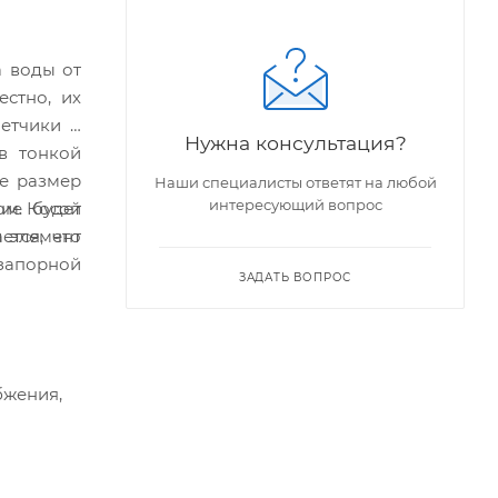
а воды от
естно, их
етчики и
Нужна консультация?
в тонкой
ше размер
Наши специалисты ответят на любой
интересующий вопрос
ом. Косой
ние будет
й элемент
ется, что
 запорной
ЗАДАТЬ ВОПРОС
бжения,