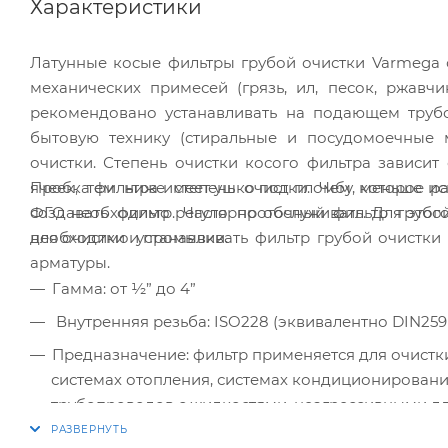
Характеристики
Латунные косые фильтры грубой очистки Varmega с
механических примесей (грязь, ил, песок, ржавч
рекомендовано устанавливать на подающем труб
бытовую технику (стиральные и посудомоечные 
очистки. Степень очистки косого фильтра зависи
Пробка фильтра имеет ушко под пломбу, которое ис
ячеек, тем ниже степень очистки. Чем меньше р
ФГО необходимо регулярно обслуживать. Для этог
создавать фильтр. Часто проточный фильтр грубо
для очистки и промывки.
необходимо устанавливать фильтр грубой очистки 
арматуры.
Гамма: от ½” до 4”
Внутренняя резьба: ISO228 (эквивалентно DIN259
Предназначение: фильтр применяется для очистк
системах отопления, системах кондиционировани
трубопроводов с жидкостями, неагрессивными д
Диапазон рабочих температур: от -20°С до +110°С