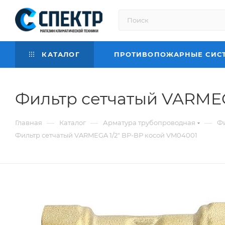
КАТАЛОГ
ПРОТИВОПОЖАРНЫЕ СИС
Фильтр сетчатый VARMEG
—
—
—
Главная
Каталог
Арматура трубопроводная
Фи
Фильтр сетчатый VARMEGA 1/2" ВР-ВР косой VM04001