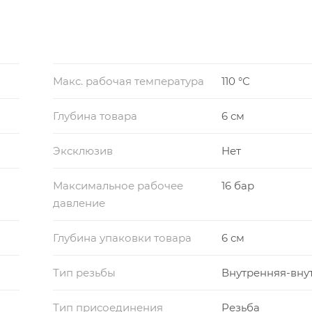
км (2½”-4")
Макс. рабочая температура
110 °С
трубопроводе колбой вниз
Глубина товара
6 см
Эксклюзив
Нет
Максимальное рабочее
16 бар
давление
Глубина упаковки товара
6 см
Тип резьбы
Внутренняя-вну
Тип присоединения
Резьба