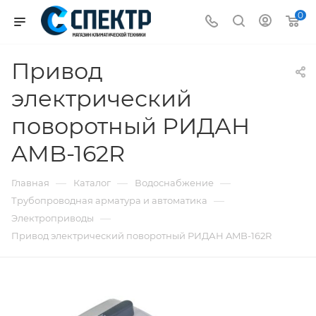
0
Привод
электрический
поворотный РИДАН
AMB-162R
—
—
—
Главная
Каталог
Водоснабжение
—
Трубопроводная арматура и автоматика
—
Электроприводы
Привод электрический поворотный РИДАН AMB-162R