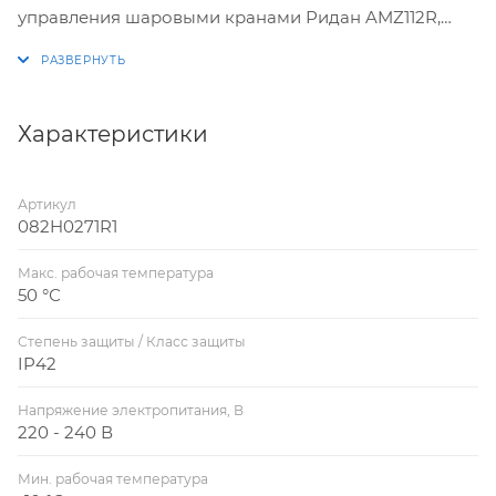
управления шаровыми кранами Ридан AMZ112R,
AMZ-113R, клапанами Ридан HRB-3R, HFE-3R DN20–
100 и аналоговый привод для управления
поворотными клапанами Ридан HRB-3R, HFE-3R
DN20–100. AMB-182R предназначен для HFE-3R
Характеристики
DN125–150, при регулировании температуры в
системах централизованного теплоснабжения.
Артикул
082H0271R1
Макс. рабочая температура
50 °С
Степень защиты / Класс защиты
IP42
Напряжение электропитания, В
220 - 240 В
Мин. рабочая температура