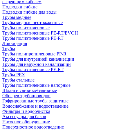
с греющим кабелем
Подводки гибкие
Подводки гибкие для воды
Трубы медные
Трубы медные неотожженные
Трубы полиэтиленовые
Трубы полиэтиленовые PE-RT/EVOH
Трубы полиэтиленовые PE-RT
Ликвидация
Трубы
Трубы полипропиленовые PP-R
Трубы для внутренней канализации
Трубы для наружной канализации
Трубы полиэтиленовые PE-RT
Трубы PEX
Трубы стальные
Трубы полиэтиленовые напорные
Шланги сливные/заливные
Обогрев трубопроводов
Гофрированные трубы защитные
Водоснабжение и водоотведение
Фильтры и водоочистка
Аксессуары для баков
Насосное оборудование
Поверхностное водоотведение