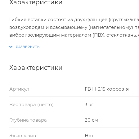
Характеристики
Гибкие вставки состоят из двух фланцев (круглых/к
воздуховодам и всасывающему (нагнетательному) п
виброизолирующим материалом (ПВХ, стеклоткань, 
Классифицируются гибкие вставки следующим обра
– в зависимости от принадлежности к всасывающей 
на круглые «В» (всасывающая часть) и квадратные/п
гибкие вставки на всасывающей и нагнетающей час
Характеристики
Артикул
ГВ Н-3,15 корроз-я
Вес товара (нетто)
3 кг
Глубина товара
20 см
Эксклюзив
Нет