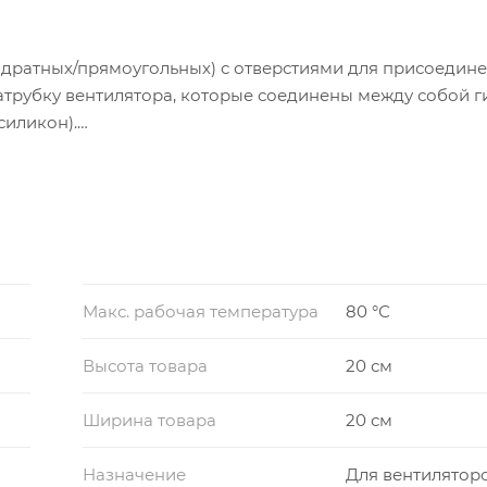
вадратных/прямоугольных) с отверстиями для присоедине
атрубку вентилятора, которые соединены между собой 
силикон).
зом:
или нагнетающей части вентилятора, гибкие вставки ра
рямоугольные «Н» (нагнетающая часть). Для осевых вент
ти одинаковы.
Макс. рабочая температура
80 °С
Высота товара
20 см
Ширина товара
20 см
Назначение
Для вентилятор