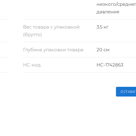
низкого/средне
давления
Вес товара с упаковкой
3.5 кг
(брутто)
Глубина упаковки товара
20 см
НС-код
НС-1742863
ОСТАВИ