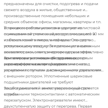
предназначены для очистки, подогрева и подачи
свежего воздуха в жилые, общественные и
производственные помещения небольших и
средних объемов: офисы, магазины, квартиры и т.п.
Установки изготавливаются в корпусе из листовой
В процессе работы установки удаляют из
оцинкованной стали со звукотеплоизоляцией 50 мм
помещения загрязненный воздух, очищая его и
из базальтовой минеральной ваты. Стандартно
извлекая из него тепло, и передают это тепло
установки комплектуются приточным и вытяжным
поступающему воздуху. Тем самым установки
вентиляторами, электрическим нагревателем,
позволяют экономить энергоресурсы и эффективно
Вентиляторы установок оборудованы
приточным и вытяжным фильтрами, роторным
вентилировать помещения при имеющихся
высокоэффективными крыльчатками с назад
регенератором, системой автоматического
ограничениях на энергоресурсы.
загнутыми лопатками и асинхронными двигателями
управления с пультом дистанционного управления.
с внешним ротором. Уплотненные шариковые
подшипники двигателей не требуют
Защита двигателей вентиляторов осуществляется
техобслуживания и имеют увеличенный срок
встроенными термоконтактами с автоматическим
службы.
перезапуском. Электронагреватели имеют
двухступенчатую защиту от перегрева. Первая