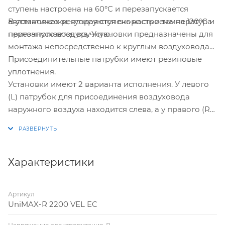
ступень настроена на 60°С и перезапускается
В установках регулируются скорость и температура
автоматически, вторая ступень настроена на 120°С и
приточного воздуха. Установки предназначены для
перезапускается вручную.
монтажа непосредственно к круглым воздуховодам.
Присоединительные патрубки имеют резиновые
уплотнения.
Установки имеют 2 варианта исполнения. У левого
(L) патрубок для присоединения воздуховода
наружного воздуха находится слева, а у правого (R)
– справа.
Характеристики
Артикул
UniMAX-R 2200 VEL EC