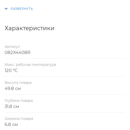
регулирующей арматуры в различных
энергетических и технологических установках.
Затворы ЗДМ предназначены для использования в
системах водоснабжения, теплоснабжения,
Характеристики
холодоснабжения, вентиляции и
кондиционирования. Затвор ЗДМ не предназначен
Артикул
для использования в составе узлов управления
082X4408R
установок пожаротушения как пожарное запорное
устройство.
Макс. рабочая температура
120 °С
Высота товара
49.8 см
Глубина товара
31.8 см
Ширина товара
6.8 см