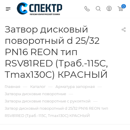
0
Затвор дисковый
поворотный d 25/32
PN16 REON тип
RSV81RED (Траб.-115С,
Тmax130C) КРАСНЫЙ
—
—
—
Главная
Каталог
Арматура запорная
—
Затворы дисковые поворотные
—
Затворы дисковые поворотные с рукояткой
Затвор дисковый поворотный d 25/32 PN16 REON тип
RSV81RED (Траб.-115С, Тmax130C) КРАСНЫЙ