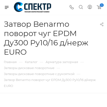
0
Затвор Benarmo
поворот чуг EPDM
Ду300 Ру10/16 д/нерж
EURO
—
—
—
Главная
Каталог
Арматура запорная
—
Затворы дисковые поворотные
—
Затворы дисковые поворотные с рукояткой
Затвор Benarmo поворот чуг EPDM Ду300 Ру10/16 д/нерж
EURO