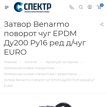
0
Затвор Benarmo
поворот чуг EPDM
Ду200 Ру16 ред д/чуг
EURO
—
—
—
Главная
Каталог
Арматура запорная
—
Затворы дисковые поворотные
—
Затворы дисковые поворотные с редуктором
Затвор Benarmo поворот чуг EPDM Ду200 Ру16 ред д/чуг
EURO