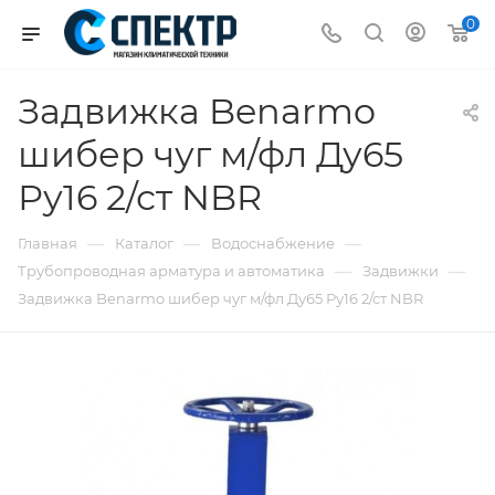
0
Задвижка Benarmo
шибер чуг м/фл Ду65
Ру16 2/ст NBR
—
—
—
Главная
Каталог
Водоснабжение
—
—
Трубопроводная арматура и автоматика
Задвижки
Задвижка Benarmo шибер чуг м/фл Ду65 Ру16 2/ст NBR