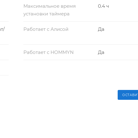
Максимальное время
0.4 ч
установки таймера
т/
Работает с Алисой
Да
Работает с HOMMYN
Да
ОСТАВИ