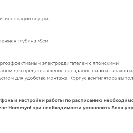
жи, инновации внутри.
тажная глубина <5см.
ергоэффективным электродвигателем с японскими
ном для предотвращения попадания пыли и запахов и
ъемом для удобства монтажа. Корпус вентилятора выпол
тфона и настройки работы по расписанию необходим
еле Hommyn! при необходимости установить Блок уп