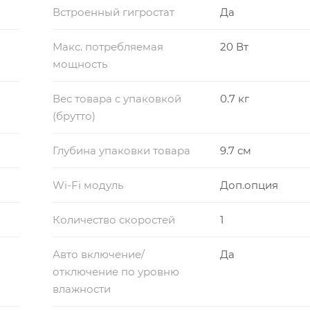
Встроенный гигростат
Да
Макс. потребляемая
20 Вт
мощность
Вес товара с упаковкой
0.7 кг
(брутто)
Глубина упаковки товара
9.7 см
Wi-Fi модуль
Доп.опция
Количество скоростей
1
Авто включение/
Да
отключение по уровню
влажности