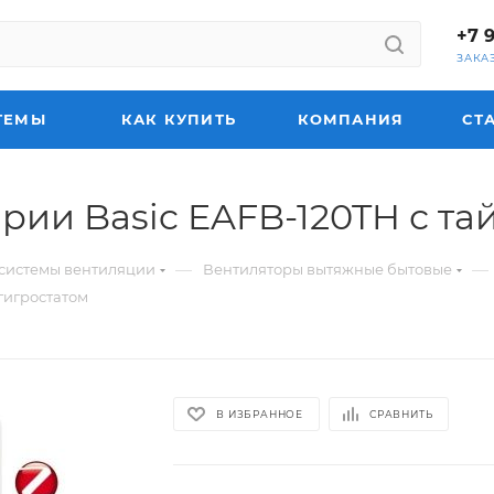
+7 
ЗАКА
ТЕМЫ
КАК КУПИТЬ
КОМПАНИЯ
СТ
рии Basic EAFB-120TH с та
—
—
системы вентиляции
Вентиляторы вытяжные бытовые
гигростатом
В ИЗБРАННОЕ
СРАВНИТЬ