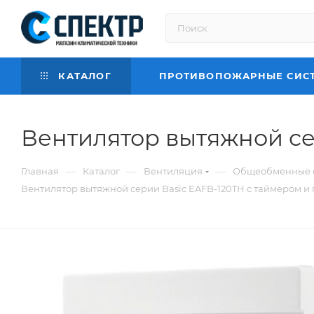
КАТАЛОГ
ПРОТИВОПОЖАРНЫЕ СИС
Вентилятор вытяжной се
—
—
—
Главная
Каталог
Вентиляция
Общеобменные 
Вентилятор вытяжной серии Basic EAFB-120TH с таймером и 