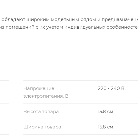
E обладают широким модельным рядом и предназначен
 из помещений с их учетом индивидуальных особенносте
ойство как в отверстие вентиляционной шахты, так и в
оров дает возможность встраивать их без нарушения эс
гичного ABS-пластика, корпус не желтеет со временем 
вает долговечную эксплуатацию. Встроенная защита о
Напряжение
220 - 240 В
оту устройства, подтвержденную 5-летней гарантией.
электропитания, В
лагает бесперебойную работу прибора в условиях поп
иаметром не менее 1 мм.
Высота товара
15.8 см
тельностью 120 м3/ч и быстро создают принудительную в
Ширина товара
15.8 см