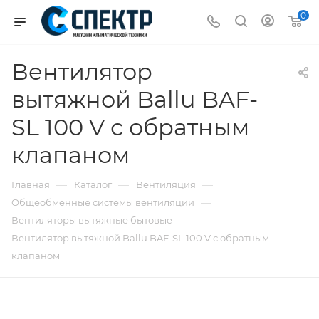
0
Вентилятор
вытяжной Ballu BAF-
SL 100 V с обратным
клапаном
—
—
—
Главная
Каталог
Вентиляция
—
Общеобменные системы вентиляции
—
Вентиляторы вытяжные бытовые
Вентилятор вытяжной Ballu BAF-SL 100 V с обратным
клапаном