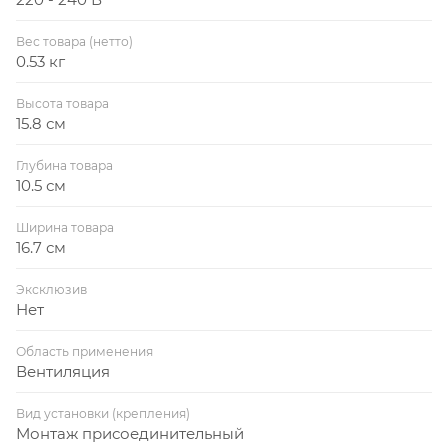
скольжения и защитой от перегрева обеспечивает
Вес товара (нетто)
продолжительный срок службы, что подтверждает
0.53 кг
годовая гарантия.
Высота товара
15.8 см
Глубина товара
10.5 см
Ширина товара
16.7 см
Эксклюзив
Нет
Область применения
Вентиляция
Вид установки (крепления)
Монтаж присоединительный