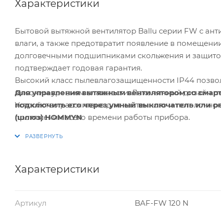
Характеристики
Бытовой вытяжной вентилятор Ballu серии FW с ант
влаги, а также предотвратит появление в помещени
долговечными подшипниками скольжения и защитой
подтверждает годовая гарантия.
Высокий класс пылевлагозащищенности IP44 позвол
Для управления вытяжным вентилятором со смар
высоким уровнем влажности. Лаконичный дизайн по
подключить его через умный выключатель или р
Устройство рассчитано для настенного и потолочно
(шлюз) HOMMYN
протяжении всего времени работы прибора.
Характеристики
Артикул
BAF-FW 120 N