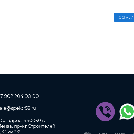
ОСТАВИ
+7 902 204 90 00
sale@spektr58.ru
р. адрес: 440060 г.
Пенза, пр-кт Строителей
.33 кв.235