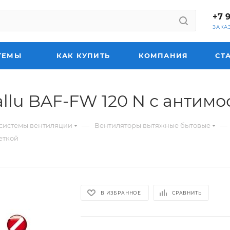
+7 
ЗАКА
ТЕМЫ
КАК КУПИТЬ
КОМПАНИЯ
СТ
llu BAF-FW 120 N с антимо
—
—
системы вентиляции
Вентиляторы вытяжные бытовые
еткой
В ИЗБРАННОЕ
СРАВНИТЬ