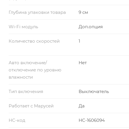
Глубина упаковки товара
9 см
Wi-Fi модуль
Доп.опция
Количество скоростей
1
Авто включение/
Нет
отключение по уровню
влажности
Тип включения
Выключатель
Работает с Марусей
Да
НС-код
НС-1606094