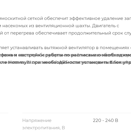
имоскитной сеткой обеспечит эффективное удаление за
и насекомых из вентиляционной шахты. Двигатель c
 от перегрева обеспечивает продолжительный срок слу
яет устанавливать вытяжной вентилятор в помещениях 
тфона и настройки работы по расписанию необходим
зволит стать прибору органичной частью любого интерь
еле Hommyn! при необходимости установить Блок уп
го монтажа. Экологичный ABS-пластик сохраняет белый 
Напряжение
220 - 240 В
электропитания, В