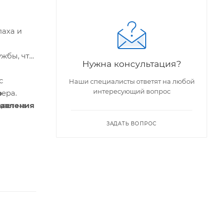
паха и
жбы, что
Нужна консультация?
с
Наши специалисты ответят на любой
интересующий вопрос
о
ера.
равления
цвет на
ЗАДАТЬ ВОПРОС