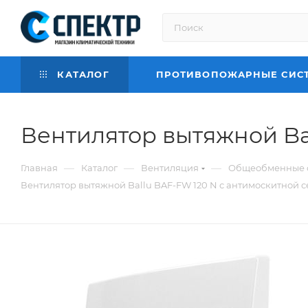
КАТАЛОГ
ПРОТИВОПОЖАРНЫЕ СИС
Вентилятор вытяжной Ba
—
—
—
Главная
Каталог
Вентиляция
Общеобменные 
Вентилятор вытяжной Ballu BAF-FW 120 N с антимоскитной с